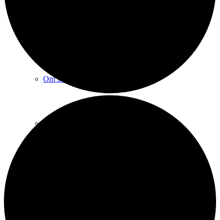
Sct. Michaels kirke
Om Sct. Michaels kirke
Praktiske spørgsmål
Sognets historie
Sankt Michael