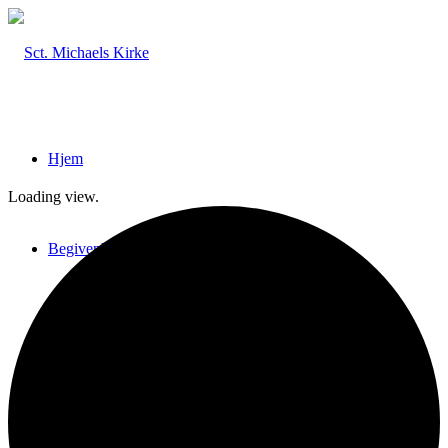
Hjem
Loading view.
Begivenheder
Billeder & Interviews
Nyhedsbreve