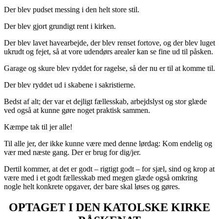
Der blev pudset messing i den helt store stil.
Der blev gjort grundigt rent i kirken.
Der blev lavet havearbejde, der blev renset fortove, og der blev luget
ukrudt og fejet, så at vore udendørs arealer kan se fine ud til påsken.
Garage og skure blev ryddet for ragelse, så der nu er til at komme til.
Der blev ryddet ud i skabene i sakristierne.
Bedst af alt; der var et dejligt fællesskab, arbejdslyst og stor glæde
ved også at kunne gøre noget praktisk sammen.
Kæmpe tak til jer alle!
Til alle jer, der ikke kunne være med denne lørdag: Kom endelig og
vær med næste gang. Der er brug for dig/jer.
Dertil kommer, at det er godt – rigtigt godt – for sjæl, sind og krop at
være med i et godt fællesskab med megen glæde også omkring
nogle helt konkrete opgaver, der bare skal løses og gøres.
OPTAGET I DEN KATOLSKE KIRKE