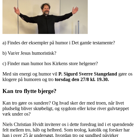
a) Findes der eksempler på humor i Det gamle testamente?
b) Var/er Jesus humoristisk?
c) Finder man humor hos Kirkens store helgener?
Med sin energi og humor vil
P. Sigurd Sverre Stangeland
gøre os
klogere på humoren og tro
torsdag den 27/8 kl. 19.30
.
Kan tro flytte bjerge?
Kan tro gøre os sundere? Og hvad sker der med troen, når livet
pludselig bliver skrøbeligt, og sygdom eller krise river gulvtæppet
væk under os?
Niels Christian Hvidt inviterer os i dette foredrag ind i et spændende
felt mellem tro, håb og helbred. Som teolog, katolik og forsker har
han i over 25 år undersøgt, hvordan tro og sundhed påvirker