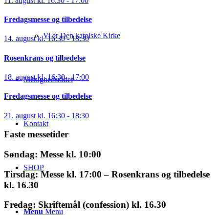
11. august kl. 16:30
-
17:00
Fredagsmesse og tilbedelse
Vi er Den katolske Kirke
14. august kl. 16:30
-
18:30
Rosenkrans og tilbedelse
18. august kl. 16:30
-
17:00
Menighedsrådet
Fredagsmesse og tilbedelse
21. august kl. 16:30
-
18:30
Kontakt
Faste messetider
Søndag: Messe kl. 10:00
SHOP
Tirsdag: Messe kl. 17:00 – Rosenkrans og tilbedelse
kl. 16.30
Fredag: Skriftemål (confession) kl. 16.30
Menu
Menu