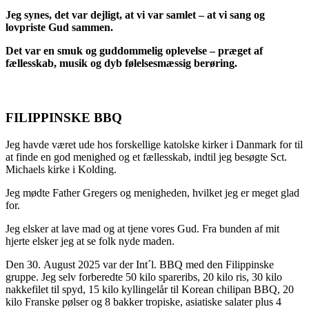
Jeg synes, det var dejligt, at vi var samlet – at vi sang og
lovpriste Gud sammen.
Det var en smuk og guddommelig oplevelse – præget af
fællesskab, musik og dyb følelsesmæssig berøring.
FILIPPINSKE BBQ
Jeg havde været ude hos forskellige katolske kirker i Danmark for til
at finde en god menighed og et fællesskab, indtil jeg besøgte Sct.
Michaels kirke i Kolding.
Jeg mødte Father Gregers og menigheden, hvilket jeg er meget glad
for.
Jeg elsker at lave mad og at tjene vores Gud. Fra bunden af mit
hjerte elsker jeg at se folk nyde maden.
Den 30. August 2025 var der Int´l. BBQ med den Filippinske
gruppe. Jeg selv forberedte 50 kilo spareribs, 20 kilo ris, 30 kilo
nakkefilet til spyd, 15 kilo kyllingelår til Korean chilipan BBQ, 20
kilo Franske pølser og 8 bakker tropiske, asiatiske salater plus 4