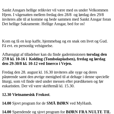
Sankt Ansgars hellige relikvier vil være med os under Velkommen
Hjem. I vågenatten mellem fredag den 28/8 og lørdag den 29/8
inviteres alle til at komme og bede sammen med Sankt Ansgar foran
Det hellige Sakramente. Hellige Ansgar, bed for os!
Kom og få en kop kaffe, hjemmebag og en snak om livet og Gud.
Få evt. en personlig velsignelse.
Afhængigt af tilladelser kan du finde gademissionen
torsdag den
27/8 kl. 10-16
i Kolding (Tombolapladsen), fredag og lørdag
den 29-30/8 kl. 10-12 ved Imerco i Vejen.
Fredag den 28. august kl. 16.30 inviteres alle syge og deres
pårørende samt den øvrige menighed til at deltage i denne specielle
liturgi, som vil finde sted under messen efter prædikenen og før
eukaristien. Der vil være skriftemål kl. 15.30.
12.30
Vietnamesisk Frokost
.
14.00
Sjovt program for de
SMÅ BØRN
ved MyHanh.
14.00
Spændende og sjovt program for
BØRN FRA NULTE TIL