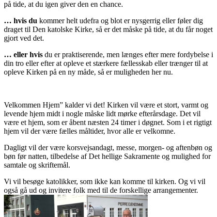
på tide, at du igen giver den en chance.
… hvis du
kommer helt udefra og blot er nysgerrig eller føler dig
draget til Den katolske Kirke, så er det måske på tide, at du får noget
gjort ved det.
… eller hvis
du er praktiserende, men længes efter mere fordybelse i
din tro eller efter at opleve et stærkere fællesskab eller trænger til at
opleve Kirken på en ny måde, så er muligheden her nu.
Velkommen Hjem” kalder vi det! Kirken vil være et stort, varmt og
levende hjem midt i nogle måske lidt mørke efterårsdage. Det vil
være et hjem, som er åbent næsten 24 timer i døgnet. Som i et rigtigt
hjem vil der være fælles måltider, hvor alle er velkomne.
Dagligt vil der være korsvejsandagt, messe, morgen- og aftenbøn og
bøn før natten, tilbedelse af Det hellige Sakramente og mulighed for
samtale og skriftemål.
Vi vil besøge katolikker, som ikke kan komme til kirken. Og vi vil
også gå ud og invitere folk med til de forskellige arrangementer.