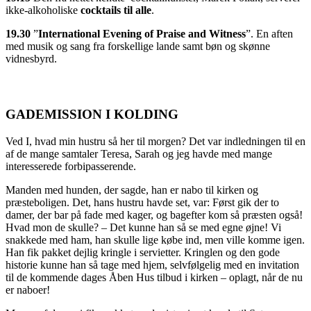
ikke-alkoholiske
cocktails til alle
.
19.30
”
International Evening of Praise and Witness
”. En aften
med musik og sang fra forskellige lande samt bøn og skønne
vidnesbyrd.
GADEMISSION I KOLDING
Ved I, hvad min hustru så her til morgen? Det var indledningen til en
af de mange samtaler Teresa, Sarah og jeg havde med mange
interesserede forbipasserende.
Manden med hunden, der sagde, han er nabo til kirken og
præsteboligen. Det, hans hustru havde set, var: Først gik der to
damer, der bar på fade med kager, og bagefter kom så præsten også!
Hvad mon de skulle? – Det kunne han så se med egne øjne! Vi
snakkede med ham, han skulle lige købe ind, men ville komme igen.
Han fik pakket dejlig kringle i servietter. Kringlen og den gode
historie kunne han så tage med hjem, selvfølgelig med en invitation
til de kommende dages Åben Hus tilbud i kirken – oplagt, når de nu
er naboer!