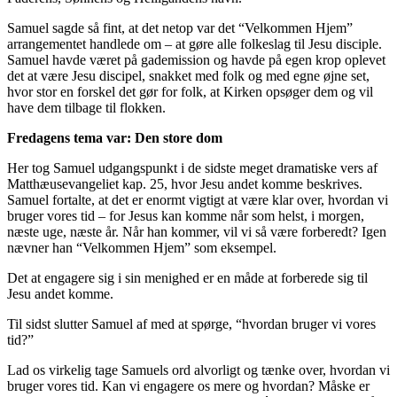
Samuel sagde så fint, at det netop var det “Velkommen Hjem”
arrangementet handlede om – at gøre alle folkeslag til Jesu disciple.
Samuel havde været på gademission og havde på egen krop oplevet
det at være Jesu discipel, snakket med folk og med egne øjne set,
hvor stor en forskel det gør for folk, at Kirken opsøger dem og vil
have dem tilbage til flokken.
Fredagens tema var: Den store dom
Her tog Samuel udgangspunkt i de sidste meget dramatiske vers af
Matthæusevangeliet kap. 25, hvor Jesu andet komme beskrives.
Samuel fortalte, at det er enormt vigtigt at være klar over, hvordan vi
bruger vores tid – for Jesus kan komme når som helst, i morgen,
næste uge, næste år. Når han kommer, vil vi så være forberedt? Igen
nævner han “Velkommen Hjem” som eksempel.
Det at engagere sig i sin menighed er en måde at forberede sig til
Jesu andet komme.
Til sidst slutter Samuel af med at spørge, “hvordan bruger vi vores
tid?”
Lad os virkelig tage Samuels ord alvorligt og tænke over, hvordan vi
bruger vores tid. Kan vi engagere os mere og hvordan? Måske er