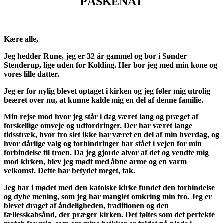
PÅSKENAT
Kære alle,
Jeg hedder Rune, jeg er 32 år gammel og bor i Sønder
Stenderup, lige uden for Kolding. Her bor jeg med min kone og
vores lille datter.
Jeg er for nylig blevet optaget i kirken og jeg føler mig utrolig
beæret over nu, at kunne kalde mig en del af denne familie.
Min rejse mod hvor jeg står i dag været lang og præget af
forskellige omveje og udfordringer. Der har været lange
tidsstræk, hvor tro slet ikke har været en del af min hverdag, og
hvor dårlige valg og forhindringer har stået i vejen for min
forbindelse til troen. Da jeg gjorde alvor af det og vendte mig
mod kirken, blev jeg mødt med åbne arme og en varm
velkomst. Dette har betydet meget, tak.
Jeg har i mødet med den katolske kirke fundet den forbindelse
og dybe mening, som jeg har manglet omkring min tro. Jeg er
blevet draget af åndeligheden, traditionen og den
fællesskabsånd, der præger kirken. Det føltes som det perfekte