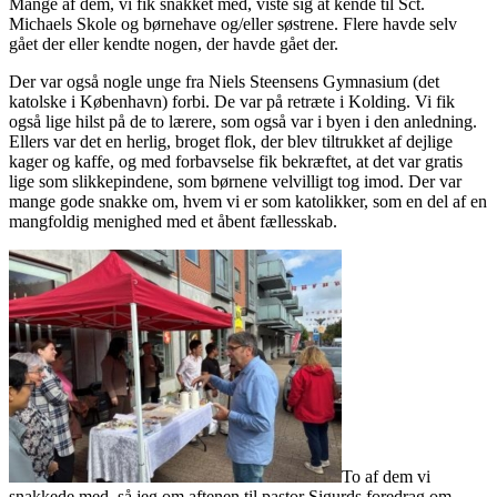
Mange af dem, vi fik snakket med, viste sig at kende til Sct.
Michaels Skole og børnehave og/eller søstrene. Flere havde selv
gået der eller kendte nogen, der havde gået der.
Der var også nogle unge fra Niels Steensens Gymnasium (det
katolske i København) forbi. De var på retræte i Kolding. Vi fik
også lige hilst på de to lærere, som også var i byen i den anledning.
Ellers var det en herlig, broget flok, der blev tiltrukket af dejlige
kager og kaffe, og med forbavselse fik bekræftet, at det var gratis
lige som slikkepindene, som børnene velvilligt tog imod. Der var
mange gode snakke om, hvem vi er som katolikker, som en del af en
mangfoldig menighed med et åbent fællesskab.
To af dem vi
snakkede med, så jeg om aftenen til pastor Sigurds foredrag om