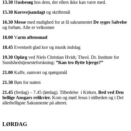
13.30
H
usbesøg
hos dem, der ellers ikke kan være med.
15.30
Korsvejsandagt
og skriftemål
16.30
Messe
med mulighed for at få sakramentet
De syges Salvelse
og forbøn. Alle er velkomne
18.00
V
arm aftensmad
18.45
Eventuelt glad kor og musik indslag
19.30
Oplæg
ved Niels Christian Hvidt, Theol. Dr. Institute for
Sundshedstjenesteforskning:
”Kan tro flytte bjerge?”
21.00
Kaffe, samvær og spørgsmål
21.30
Bøn for natten
21.45
(fredag) – 7.45 (lørdag). Tilbedelse i Kirken.
Bed ved Den
hellige Ansgars relikvier.
Kom og mød Jesus i stilheden og i Det
allerhelligste Sakramente på alteret.
LØRDAG