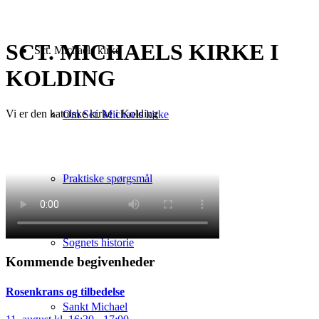
SCT. MICHAELS KIRKE I
Sct. Michaels kirke
KOLDING
Vi er den katolske kirke i Kolding
Om Sct. Michaels kirke
Praktiske spørgsmål
Sognets historie
Kommende begivenheder
Rosenkrans og tilbedelse
Sankt Michael