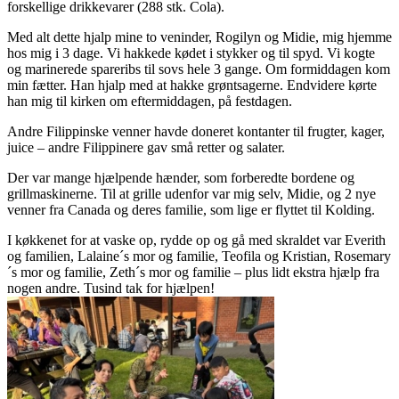
forskellige drikkevarer (288 stk. Cola).
Med alt dette hjalp mine to veninder, Rogilyn og Midie, mig hjemme
hos mig i 3 dage. Vi hakkede kødet i stykker og til spyd. Vi kogte
og marinerede spareribs til sovs hele 3 gange. Om formiddagen kom
min fætter. Han hjalp med at hakke grøntsagerne. Endvidere kørte
han mig til kirken om eftermiddagen, på festdagen.
Andre Filippinske venner havde doneret kontanter til frugter, kager,
juice – andre Filippinere gav små retter og salater.
Der var mange hjælpende hænder, som forberedte bordene og
grillmaskinerne. Til at grille udenfor var mig selv, Midie, og 2 nye
venner fra Canada og deres familie, som lige er flyttet til Kolding.
I køkkenet for at vaske op, rydde op og gå med skraldet var Everith
og familien, Lalaine´s mor og familie, Teofila og Kristian, Rosemary
´s mor og familie, Zeth´s mor og familie – plus lidt ekstra hjælp fra
nogen andre. Tusind tak for hjælpen!