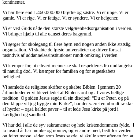
kontinenter.
Vi har flere end 1.460.000.000 brødre og søstre. Vi er unge. Vi er
gamle. Vi er rige. Vi er fattige. Vi er syndere. Vi er helgener.
Vi er ved Guds nåde den største velgørenhedsorganisation i verden.
Vi bringer hjælp til alle uanset deres baggrund.
Vi sørger for skolegang til flere børn end nogen anden ikke statslig
organisation. Vi skabte de første universiteter og driver fortsat
tusindvis af uddannelsesinstitutioner rundt omkring i verden.
Vi kæmper for, at ethvert menneske skal respekteres fra undfangelse
til naturlig død. Vi kæmper for familien og for ægteskabets
hellighed.
Vi samlede de religiøse skrifter og skabte Biblen. Igennem 20
århundreder er vi blevet ledet af Biblens ord og af vores hellige
tradition. Og siden Jesus sagde til sin discipel: “Du er Peter, og på
den klippe vil jeg bygge min Kirke”, har der været en ubrudt række
af hyrder – også kaldet paver – til at lede Jesu kirke på jord i
kærlighed og sandhed.
Vi har del i alle de syv sakramenter og hele kristendommens fylde. I
to tusind år har munke og nonner, og vi andre med, bedt for verden
og fejret messe, sådan som Jesus sagde, vi skulle gøre aftenen før, at