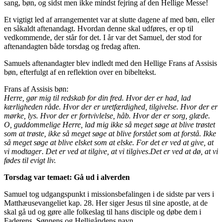
sang, bøn, og sidst men ikke mindst fejring af den Hellige Messe!
Et vigtigt led af arrangementet var at slutte dagene af med bøn, eller
en såkaldt aftenandagt. Hvordan denne skal udføres, er op til
vedkommende, der står for det. I år var det Samuel, der stod for
aftenandagten både torsdag og fredag aften.
Samuels aftenandagter blev indledt med den Hellige Frans af Assisis
bøn, efterfulgt af en reflektion over en bibeltekst.
Frans af Assisis bøn:
Herre, gør mig til redskab for din fred.
Hvor der er had, lad
kærligheden råde.
Hvor der er uretfærdighed, tilgivelse.
Hvor der er
mørke, lys.
Hvor der er fortvivlelse, håb.
Hvor der er sorg, glæde.
O, guddommelige Herre, lad mig ikke så meget søge at blive trøstet
som at trøste,
ikke så meget søge at blive forstået som at forstå.
Ikke
så meget søge at blive elsket som at elske.
For det er ved at give, at
vi modtager
.
Det er ved at tilgive, at vi tilgives
.
Det er ved at dø, at vi
fødes til evigt liv.
Torsdag var temaet: Gå ud i alverden
Samuel tog udgangspunkt i missionsbefalingen i de sidste par vers i
Matthæusevangeliet kap. 28. Her siger Jesus til sine apostle, at de
skal gå ud og gøre alle folkeslag til hans disciple og døbe dem i
Faderens, Sønnens og Helligåndens navn.