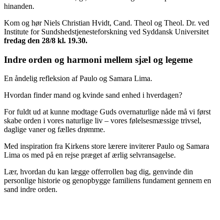
hinanden.
Kom og hør Niels Christian Hvidt, Cand. Theol og Theol. Dr. ved
Institute for Sundshedstjenesteforskning ved Syddansk Universitet
fredag den 28/8 kl. 19.30.
Indre orden og harmoni
mellem sjæl og legeme
En åndelig refleksion af Paulo og Samara Lima.
Hvordan finder mand og kvinde sand enhed i hverdagen?
For fuldt ud at kunne modtage Guds overnaturlige nåde må vi først
skabe orden i vores naturlige liv – vores følelsesmæssige trivsel,
daglige vaner og fælles drømme.
Med inspiration fra Kirkens store lærere inviterer Paulo og Samara
Lima os med på en rejse præget af ærlig selvransagelse.
Lær, hvordan du kan lægge offerrollen bag dig, genvinde din
personlige historie og genopbygge familiens fundament gennem en
sand indre orden.