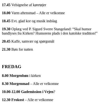
17.45
Velsignelse af køretøjer
18.00
Varm aftensmad – Alle er velkomne
18.45
Evt. glad kor og musik indslag
19.30
Oplæg ved P. Sigurd Sverre Stangeland: “Skal humor
bandlyses fra Kirken? Humorens plads i den katolske tradition!”
20.45
Kaffe, samvær og spørgsmål
21.30
Bøn for natten
FREDAG
8.00
Morgenbøn
i kirken
8.30
Morgenmad
– Alle er velkomne
10.00-12.00
Gademission i Vejen
?
12.30
Frokost
– Alle er velkomne