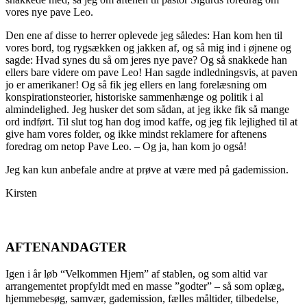
vores nye pave Leo.
Den ene af disse to herrer oplevede jeg således: Han kom hen til
vores bord, tog rygsækken og jakken af, og så mig ind i øjnene og
sagde: Hvad synes du så om jeres nye pave? Og så snakkede han
ellers bare videre om pave Leo! Han sagde indledningsvis, at paven
jo er amerikaner! Og så fik jeg ellers en lang forelæsning om
konspirationsteorier, historiske sammenhænge og politik i al
almindelighed. Jeg husker det som sådan, at jeg ikke fik så mange
ord indført. Til slut tog han dog imod kaffe, og jeg fik lejlighed til at
give ham vores folder, og ikke mindst reklamere for aftenens
foredrag om netop Pave Leo. – Og ja, han kom jo også!
Jeg kan kun anbefale andre at prøve at være med på gademission.
Kirsten
AFTENANDAGTER
Igen i år løb “Velkommen Hjem” af stablen, og som altid var
arrangementet propfyldt med en masse ”godter” – så som oplæg,
hjemmebesøg, samvær, gademission, fælles måltider, tilbedelse,