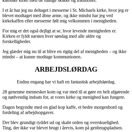
katolske kirke med de mange skikke og traditioner.
I et år har jeg nu deltaget i messerne i St. Michaels kirke, hvor jeg er
blevet modtaget med åbne arme, og ikke mindst har jeg ved
kirkekaffen efter messerne følt mig velkommen i menigheden.
For mig er det også dejligt at se, hvor levende menigheden er.
Kirken er fyldt næsten hver søndag med alle aldre og
forskelligheder.
Jeg glæder mig nu til at blive en rigtig del af menigheden – og ikke
mindst – at kunne modtage kommunionen.
ARBEJDSLØRDAG
Endnu engang har vi haft en fantastisk arbejdslørdag.
28 generøse mennesker kom og var med til at gøre en helt afgørende
og nødvendig indsats for, at vores kirke og menighed kan fungere.
Dagen begyndte med en glad kop kaffe, et bedre morgenbord og
fordeling af arbejdsopgaver.
Der blev grundigt ryddet ud og skabt orden og overskuelighed.
Ting, der ikke var blevet brugt i årevis, kom på genbrugspladsen.