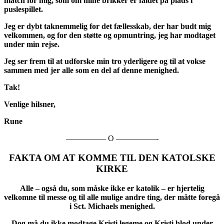
match for mig, som om mine brikker er faldet på plads i
puslespillet.
Jeg er dybt taknemmelig for det fællesskab, der har budt mig
velkommen, og for den støtte og opmuntring, jeg har modtaget
under min rejse.
Jeg ser frem til at udforske min tro yderligere og til at vokse
sammen med jer alle som en del af denne menighed.
Tak!
Venlige hilsner,
Rune
————— O —————-
FAKTA OM AT KOMME TIL DEN KATOLSKE
KIRKE
Alle – også du, som måske ikke er katolik – er hjertelig
velkomne til messe og til alle mulige andre ting, der måtte foregå
i Sct. Michaels menighed.
Dog må du ikke modtage Kristi legeme og Kristi blod under