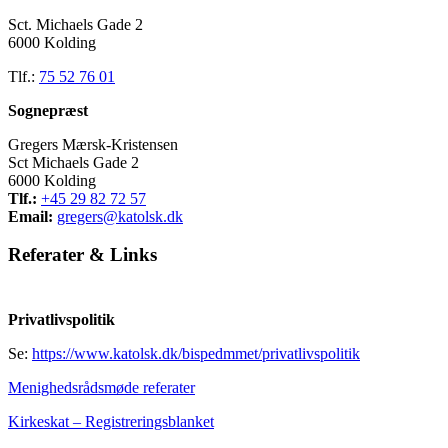
Sct. Michaels Gade 2
6000 Kolding
Tlf.:
75 52 76 01
Sognepræst
Gregers Mærsk-Kristensen
Sct Michaels Gade 2
6000 Kolding
Tlf.:
+45 29 82 72 57
Email:
gregers@katolsk.dk
Referater
&
Links
Privatlivspolitik
Se:
https://www.katolsk.dk/bispedmmet/privatlivspolitik
Menighedsrådsmøde referater
Kirkeskat – Registreringsblanket