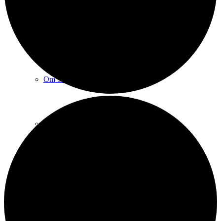
Sct. Michaels kirke
Om Sct. Michaels kirke
Praktiske spørgsmål
Sognets historie
Sankt Michael