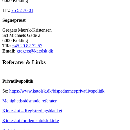
6000 Kolding
Tlf.:
75 52 76 01
Sognepræst
Gregers Mærsk-Kristensen
Sct Michaels Gade 2
6000 Kolding
Tlf.:
+45 29 82 72 57
Email:
gregers@katolsk.dk
Referater
&
Links
Privatlivspolitik
Se:
https://www.katolsk.dk/bispedmmet/privatlivspolitik
Menighedsrådsmøde referater
Kirkeskat – Registreringsblanket
Kirkeskat for den katolsk kirke