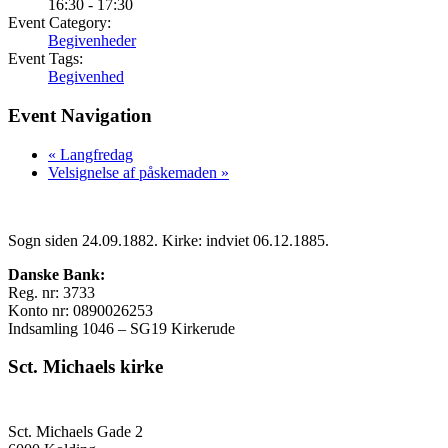
16:30 - 17:30
Event Category:
Begivenheder
Event Tags:
Begivenhed
Event Navigation
«
Langfredag
Velsignelse af påskemaden
»
Sogn siden 24.09.1882. Kirke: indviet 06.12.1885.
Danske Bank:
Reg. nr: 3733
Konto nr: 0890026253
Indsamling 1046 – SG19 Kirkerude
Sct. Michaels kirke
Sct. Michaels Gade 2