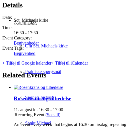
Details
Date:
Sct. Michaels kirke
7. april 2023
Time:
16:30 - 17:30
Event Category:
Begivenheder
Om Sct. Michaels kirke
Event Tags:
Begivenhed
+ Tilføj til Google kalender
+ Tilføj til iCalendar
Praktiske spørgsmål
Related Events
Sognets historie
Rosenkrans og tilbedelse
11. august kl. 16:30
-
17:00
|
Recurring Event
(See all)
Sankt Michael
An event every week that begins at 16:30 on tirsdag, repeating 