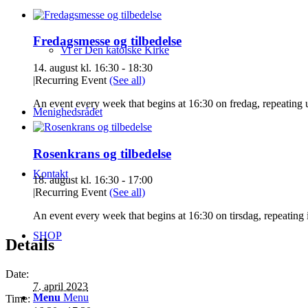
Fredagsmesse og tilbedelse
Vi er Den katolske Kirke
14. august kl. 16:30
-
18:30
|
Recurring Event
(See all)
An event every week that begins at 16:30 on fredag, repeating
Menighedsrådet
Rosenkrans og tilbedelse
Kontakt
18. august kl. 16:30
-
17:00
|
Recurring Event
(See all)
An event every week that begins at 16:30 on tirsdag, repeating 
SHOP
Details
Date:
7. april 2023
Menu
Menu
Time: