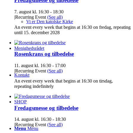
Fredagsmesse og tilbedelse
7. august kl. 16:30
-
18:30
|
Recurring Event
(See all)
Vi er Den katolske Kirke
An event every week that begins at 16:30 on fredag, repeating
until 15. december 2028
Menighedsrådet
Rosenkrans og tilbedelse
11. august kl. 16:30
-
17:00
|
Recurring Event
(See all)
Kontakt
An event every week that begins at 16:30 on tirsdag,
repeating indefinitely
SHOP
Fredagsmesse og tilbedelse
14. august kl. 16:30
-
18:30
|
Recurring Event
(See all)
Menu
Menu