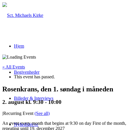
Hjem
« All Events
Begivenheder
This event has passed.
Rosenkrans, den 1. søndag i måneden
Billeder & Interviews
2. august kl. 9:30
-
10:00
|
Recurring Event
(See all)
An event every month that begins at 9:30 on day First of the month,
Nyhedsbreve
repeating until 19. december 2027