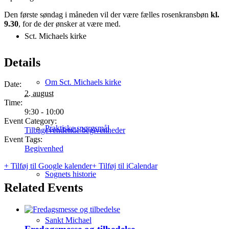
Den første søndag i måneden vil der være fælles rosenkransbøn
kl.
9.30
, for de der ønsker at være med.
Sct. Michaels kirke
Details
Om Sct. Michaels kirke
Date:
2. august
Time:
9:30 - 10:00
Event Category:
Praktiske spørgsmål
Tilbagevendende begivenheder
Event Tags:
Begivenhed
+ Tilføj til Google kalender
+ Tilføj til iCalendar
Sognets historie
Related Events
Sankt Michael