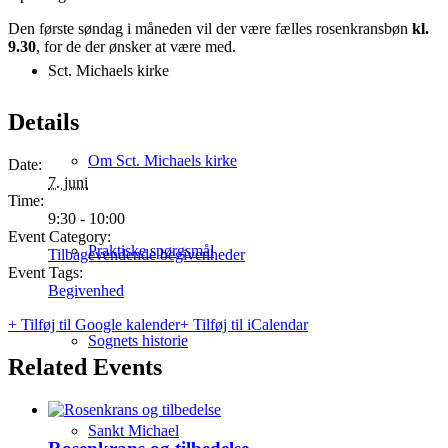
Den første søndag i måneden vil der være fælles rosenkransbøn
kl.
9.30
, for de der ønsker at være med.
Sct. Michaels kirke
Details
Om Sct. Michaels kirke
Date:
7. juni
Time:
9:30 - 10:00
Event Category:
Praktiske spørgsmål
Tilbagevendende begivenheder
Event Tags:
Begivenhed
+ Tilføj til Google kalender
+ Tilføj til iCalendar
Sognets historie
Related Events
Sankt Michael