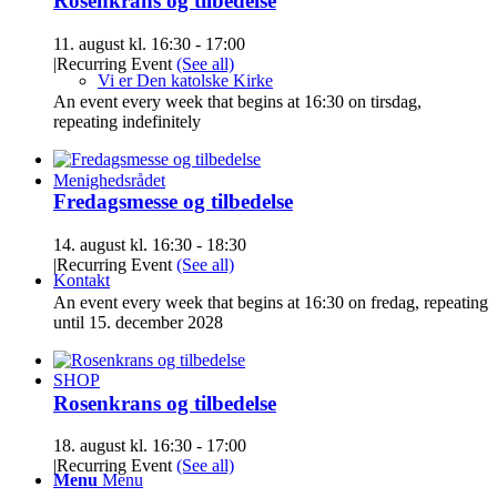
Rosenkrans og tilbedelse
11. august kl. 16:30
-
17:00
|
Recurring Event
(See all)
Vi er Den katolske Kirke
An event every week that begins at 16:30 on tirsdag,
repeating indefinitely
Menighedsrådet
Fredagsmesse og tilbedelse
14. august kl. 16:30
-
18:30
|
Recurring Event
(See all)
Kontakt
An event every week that begins at 16:30 on fredag, repeating
until 15. december 2028
SHOP
Rosenkrans og tilbedelse
18. august kl. 16:30
-
17:00
|
Recurring Event
(See all)
Menu
Menu