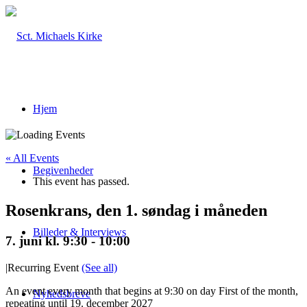
Hjem
« All Events
Begivenheder
This event has passed.
Rosenkrans, den 1. søndag i måneden
Billeder & Interviews
7. juni kl. 9:30
-
10:00
|
Recurring Event
(See all)
An event every month that begins at 9:30 on day First of the month,
Nyhedsbreve
repeating until 19. december 2027