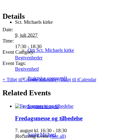
Details
Sct. Michaels kirke
Date:
9. juli 2027
Time:
17:30 - 18:30
Om Sct. Michaels kirke
Event Category:
Begivenheder
Event Tags:
Begivenhed
Praktiske spørgsmål
+ Tilføj til Google kalender
+ Tilføj til iCalendar
Related Events
Sognets historie
Fredagsmesse og tilbedelse
7. august kl. 16:30
-
18:30
Sankt Michael
|
Recurring Event
(See all)