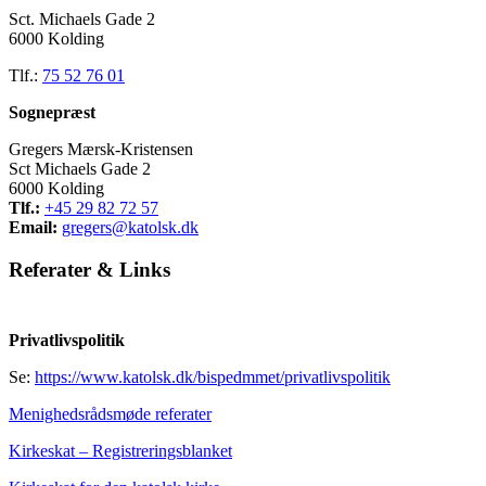
Sct. Michaels Gade 2
6000 Kolding
Tlf.:
75 52 76 01
Sognepræst
Gregers Mærsk-Kristensen
Sct Michaels Gade 2
6000 Kolding
Tlf.:
+45 29 82 72 57
Email:
gregers@katolsk.dk
Referater
&
Links
Privatlivspolitik
Se:
https://www.katolsk.dk/bispedmmet/privatlivspolitik
Menighedsrådsmøde referater
Kirkeskat – Registreringsblanket