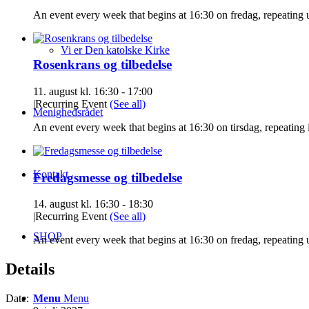
An event every week that begins at 16:30 on fredag, repeating
Vi er Den katolske Kirke
Rosenkrans og tilbedelse
11. august kl. 16:30
-
17:00
|
Recurring Event
(See all)
Menighedsrådet
An event every week that begins at 16:30 on tirsdag, repeating 
Kontakt
Fredagsmesse og tilbedelse
14. august kl. 16:30
-
18:30
|
Recurring Event
(See all)
SHOP
An event every week that begins at 16:30 on fredag, repeating
Details
Menu
Menu
Date: