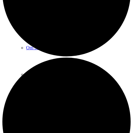
Sct. Michaels kirke
Om Sct. Michaels kirke
Praktiske spørgsmål
Sognets historie
Sankt Michael