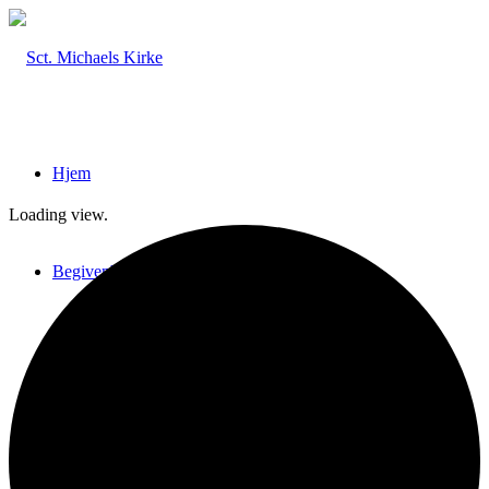
Hjem
Loading view.
Begivenheder
Billeder & Interviews
Nyhedsbreve